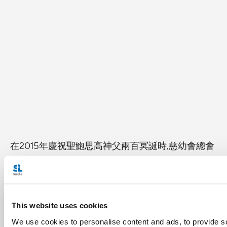
在2015年慶祝聖鮑思高神父兩百冥誕時,慈幼會總會
長范達民神父向梵蒂岡電台表示:
「鮑思高神父著實是天主賜給全教會及世界的禮
物。慈幼會大家庭在鮑思高神父紀念日團聚一堂，
This website uses cookies
更新他們對青年男女的使命，特別是服務那些有迫
We use cookies to personalise content and ads, to provide s