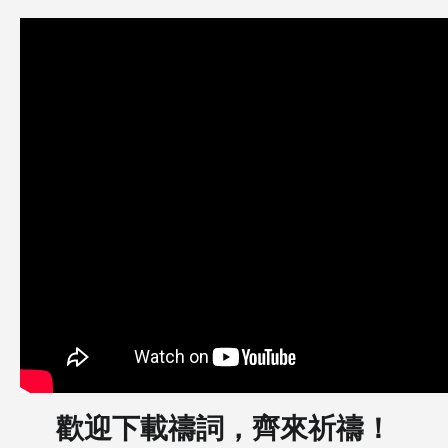
歡迎下載禱詞，齊來祈禱！