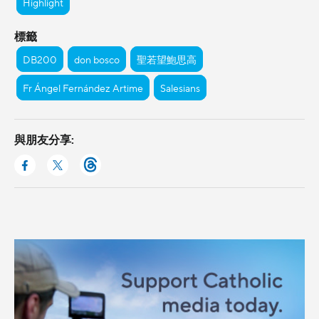
Highlight
標籤
DB200
don bosco
聖若望鮑思高
Fr Ángel Fernández Artime
Salesians
與朋友分享: