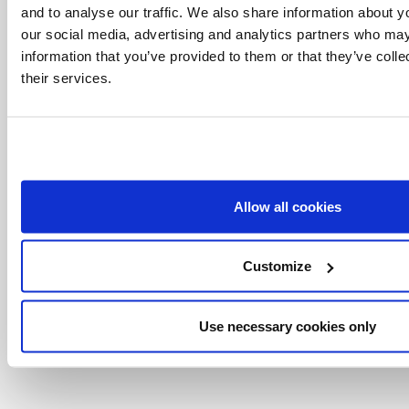
切需要的青年。鮑思高神父和慈幼會的神恩非常符
and to analyse our traffic. We also share information about yo
our social media, advertising and analytics partners who may
合時宜，因為世界上永遠有年輕人。當然，今天青
information that you’ve provided to them or that they’ve coll
年與以往的不同，但各時代的青年卻有相同之處，
their services.
因為青年的心始終不變。當青年看到我們對他有信
心，當他感受到真正被愛，他就會向所有給他的好
事物敞開心扉。因此，我們相信鮑思高神父在幫助
青年接近天主和希望他們幸福快樂上極具現實意
Allow all cookies
義。」
Customize
Use necessary cookies only