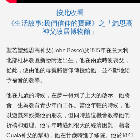
按此收看
《生活故事:我們信仰的寶藏》之「鮑思高
神父故居博物館」
聖若望鮑思高神父(John Bosco)於1815年在意大利
北部杜林教區新堡附近出生，他在兩歲時便喪父，
從此，便由他的母親將信仰傳授給他，並不斷地給
予福音的教導。
他在九歲的時候，在夢中得到了上天的啟示，他將
會一生為教育青少年而工作。當他年輕的時候，他
以遊戲來娛樂他的朋友，但同時趁這機會教導他們
祈禱和道理。他早年時遇到很大的經濟困難，藉著
Guala神父的幫助，他在廿歲時進了修院。他於1841