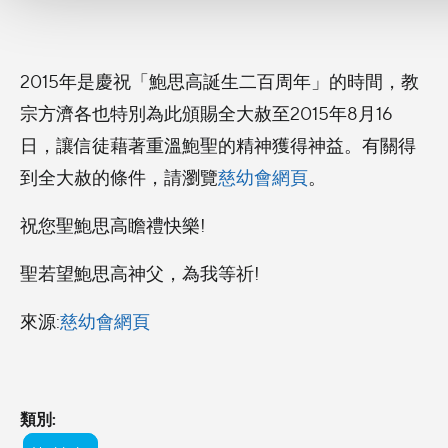
2015年是慶祝「鮑思高誕生二百周年」的時間，教
宗方濟各也特別為此頒賜全大赦至2015年8月16
日，讓信徒藉著重溫鮑聖的精神獲得神益。有關得
到全大赦的條件，請瀏覽
慈幼會網頁
。
祝您聖鮑思高瞻禮快樂!
聖若望鮑思高神父，為我等祈!
來源:
慈幼會網頁
類別: