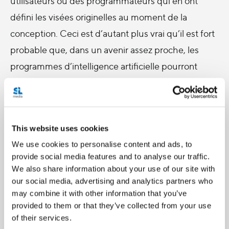
utilisateurs ou des programmateurs qui en ont
défini les visées originelles au moment de la
conception. Ceci est d’autant plus vrai qu’il est fort
probable que, dans un avenir assez proche, les
programmes d’intelligence artificielle pourront
communiquer directement entre eux afin
d’améliorer leurs
performances
. Et si, dans le passé,
les hommes qui ont façonné des outils simples ont
This website uses cookies
vu leur existence modifiée par eux – le couteau
We use cookies to personalise content and ads, to
leur a permis de survivre au froid mais aussi de
provide social media features and to analyse our traffic.
développer l’art de la guerre –, maintenant que les
We also share information about your use of our site with
hommes ont façonné un outil complexe, ils verront
our social media, advertising and analytics partners who
may combine it with other information that you’ve
celui-ci modifier encore davantage leur
provided to them or that they’ve collected from your use
existence
[8]
.
of their services.