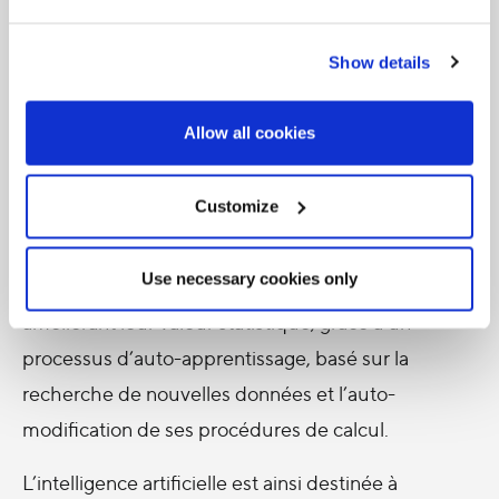
Le mécanisme de base de l’intelligence artificielle
Show details
Je voudrais maintenant aborder brièvement la
complexité de l’intelligence artificielle. Dans son
Allow all cookies
essence, l’intelligence artificielle est un outil conçu
pour résoudre un problème et fonctionne par un
Customize
enchaînement logique d’opérations algébriques,
effectuées sur des catégories de données, qui sont
Use necessary cookies only
confrontées pour découvrir des corrélations, en
améliorant leur valeur statistique, grâce à un
processus d’auto-apprentissage, basé sur la
recherche de nouvelles données et l’auto-
modification de ses procédures de calcul.
L’intelligence artificielle est ainsi destinée à