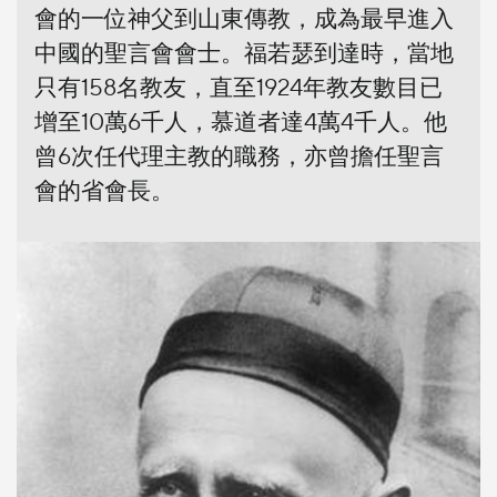
會的一位神父到山東傳教，成為最早進入
中國的聖言會會士。福若瑟到達時，當地
只有158名教友，直至1924年教友數目已
增至10萬6千人，慕道者達4萬4千人。他
曾6次任代理主教的職務，亦曾擔任聖言
會的省會長。