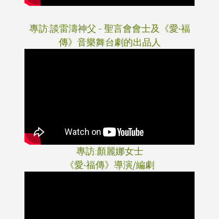
專訪:談雷濤神父 - 聖言會會士及《愛‧福
傳》音樂舞台劇的出品人
專訪:顏麗娜女士
《愛‧福傳》導演/編劇