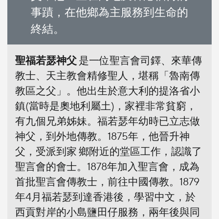
事蹟，在他鄉為主服務到生命的
終結。
聖福若瑟神父
是一位聖言會司鐸、來華傳
教士、天主教會精修聖人，堪稱「魯南傳
教區之父」。他出生於意大利的提洛省小
鎮(當時是奧地利屬土)，家裡非常貧窮，
有九個兄弟姊妹。福若瑟年幼時已立志做
神父，到外地傳教。1875年，他晉升神
父，受派到家 鄉附近的堂區工作，認識了
聖言會的會士。1878年加入聖言會，成為
首批聖言會傳教士，前往中國傳教。1879
年4月福若瑟到達香港後，學習中文，於
西貢對岸的小島鹽田仔服務，兩年後與同