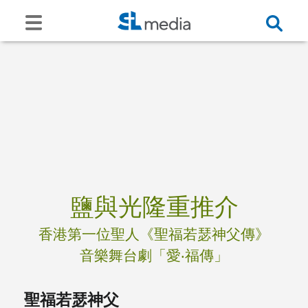
鹽與光隆重推介
香港第一位聖人《聖福若瑟神父傳》
音樂舞台劇「愛‧福傳」
聖福若瑟神父