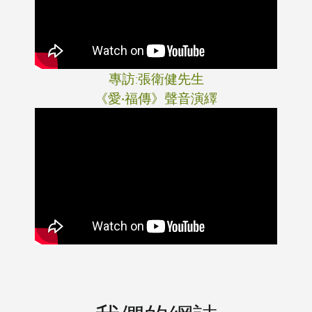
專訪:張衛健先生
《愛‧福傳》聲音演繹