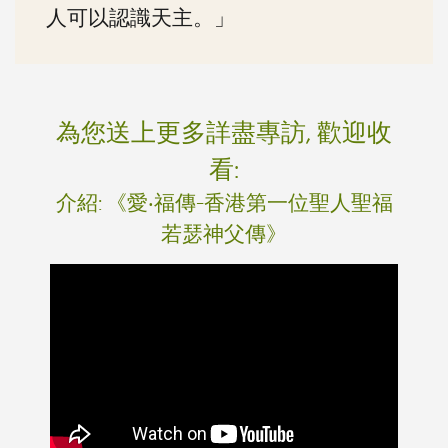
人可以認識天主。」
為您送上更多詳盡專訪, 歡迎收
看:
介紹: 《愛‧福傳-香港第一位聖人聖福
若瑟神父傳》