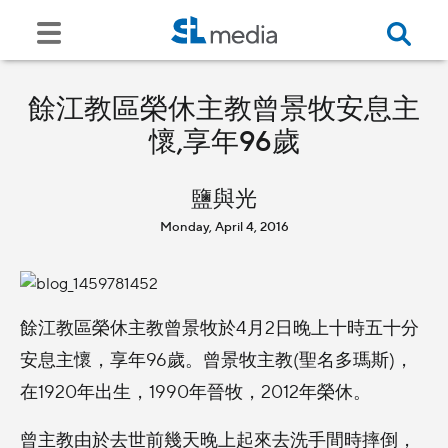
餘江教區榮休主教曾景牧安息主
懷,享年96歲
鹽與光
Monday, April 4, 2016
餘江教區榮休主教曾景牧於4月2日晚上十時五十分
安息主懷，享年96歲。曾景牧主教(聖名多瑪斯)，
在1920年出生，1990年晉牧，2012年榮休。
曾主教由於去世前幾天晚上起來去洗手間時摔倒，