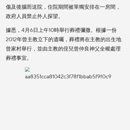
傷及後腦而送院，住院期間被單獨安排在一房間，
政府人員禁止外人探望。
據悉，4月6日上午10時舉行葬禮彌撒。根據一份
2012年曾主教立下的遺囑，葬禮將在主教的出生地
曾家村舉行，並由主教的侄兒曾仲良神父全權處理
葬禮事宜。