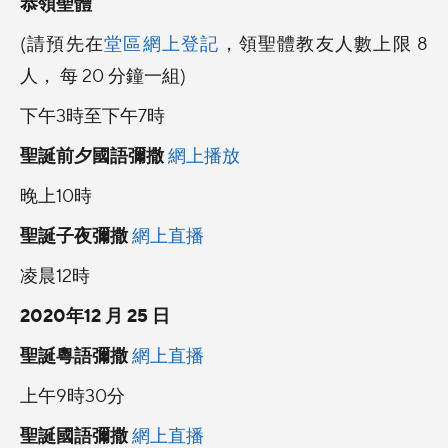
恭領聖體
(請預先在
堂區網上登記
，領聖體教友人數上限 8
人， 每 20 分鐘一組)
下午3時至下午7時
聖誕前夕國語彌撒
網上播放
晚上10時
聖誕子夜彌撒
網上直播
凌晨12時
2020年12 月 25 日
聖誕粵語彌撒
網上直播
上午9時30分
聖誕國語彌撒
網上直播