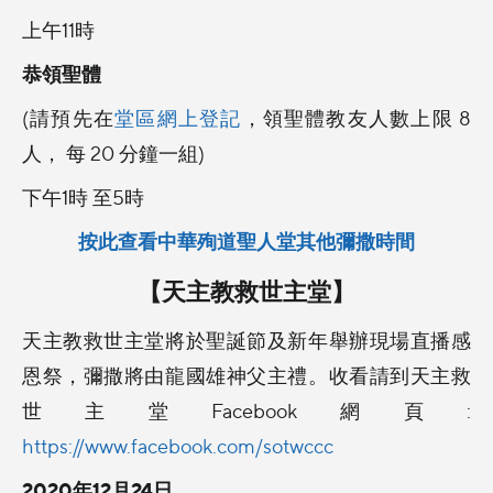
上午11時
恭領聖體
(請預先在
堂區網上登記
，領聖體教友人數上限 8
人， 每 20 分鐘一組)
下午1時 至5時
按此查看中華殉道聖人堂其他彌撒時間
【天主教救世主堂】
天主教救世主堂將於聖誕節及新年舉辦現場直播感
恩祭，彌撒將由龍國雄神父主禮。收看請到天主救
世主堂Facebook網頁:
https://www.facebook.com/sotwccc
2020年12月24日