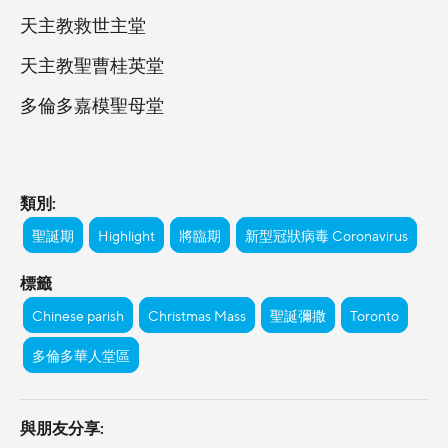
天主教救世主堂
天主教聖曹桂英堂
多倫多嘉模聖母堂
類別:
聖誕期
Highlight
將臨期
新型冠狀病毒 Coronavirus
標籤
Chinese parish
Christmas Mass
聖誕彌撒
Toronto
多倫多華人堂區
與朋友分享: