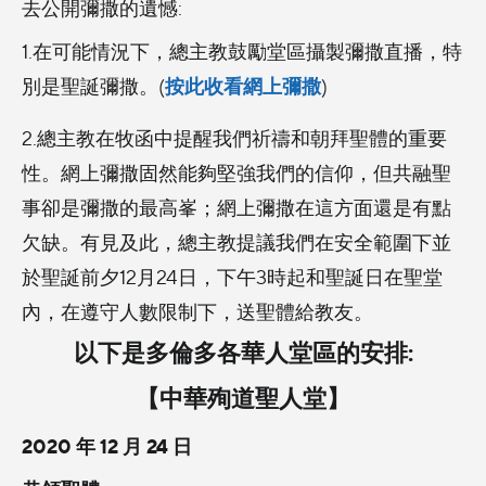
去公開彌撒的遺憾:
1.在可能情況下，總主教鼓勵堂區攝製彌撒直播，特
按此收看網上彌撒
別是聖誕彌撒。(
)
2.總主教在牧函中提醒我們祈禱和朝拜聖體的重要
性。網上彌撒固然能夠堅強我們的信仰，但共融聖
事卻是彌撒的最高峯；網上彌撒在這方面還是有點
欠缺。有見及此，總主教提議我們在安全範圍下並
於聖誕前夕12月24日，下午3時起和聖誕日在聖堂
內，在遵守人數限制下，送聖體給教友。
以下是多倫多各華人堂區的安排:
【中華殉道聖人堂】
2020 年 12 月 24 日