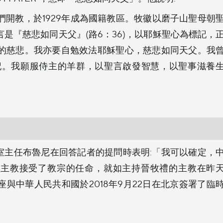
開教，於1929年成為國籍教區。牧徽以磨子山聖母朝
是『慈悲如同天父』(路6：36)，以耶穌聖心為標記，
的慈悲。我亦要自勉效法耶穌聖心，慈悲如同天父。我
記。我願服侍主的羊群，以聖言啟發智慧，以聖事滋養
新聞室主任布魯尼在回答記者的提問時表明:「我可以確定，
順主教接受了教宗的任命，就如主持晉牧禮的主教在昨
座與中華人民共和國於2018年9月22日在北京簽署了臨