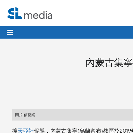
內蒙古集寧
圖片:信德網
據
天亞社
報導，內蒙古集寧(烏蘭察布)教區於201