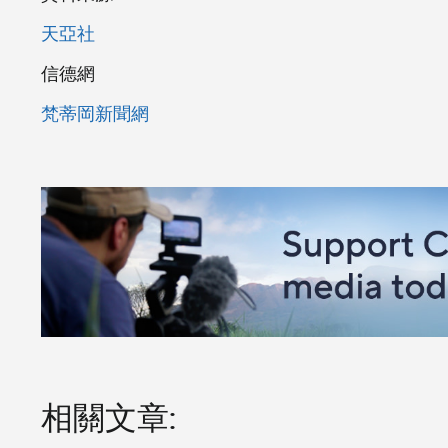
天亞社
信德網
梵蒂岡新聞網
相關文章: