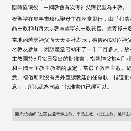
臨時協議後，中國教會首次有神父獲祝聖為主教。
祝聖禮在集寧市玫瑰聖母主教座堂舉行，由呼和浩
晶主教和山西太原教區孟寧友主教襄禮。孟青祿主
當地的若瑟神父向天天亞社表示，禮儀約120位神
名教友參加，因該座堂容納不了一千二百多人，故
主教團於8月12日發出的批准書，指姚神父於4月
和中國天主教主教團的規定，當選了教區主教。
意。禮儀期間沒有另外宣讀教廷的任命狀，指這批
意」，所以認為宣讀了批准書也已經可以。
圖片:信德網 (左至右:孟青錄主教、李晶主教、杜江主教、姚順主