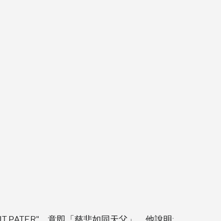
CUT PATER"，意即「慈悲如同天父」。他說明: