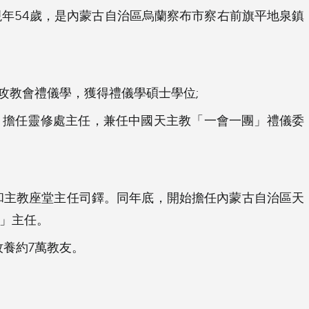
12月出生，現年54歲，是內蒙古自治區烏蘭察布市察右前旗平地泉鎮
，專攻教會禮儀學，獲得禮儀學碩士學位;
，擔任靈修處主任，兼任中國天主教「一會一團」禮儀委
教和主教座堂主任司鐸。同年底，開始擔任內蒙古自治區天
」主任。
牧養約7萬教友。