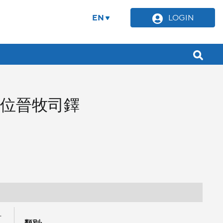
EN
LOGIN
位晉牧司鐸
訂
類別: