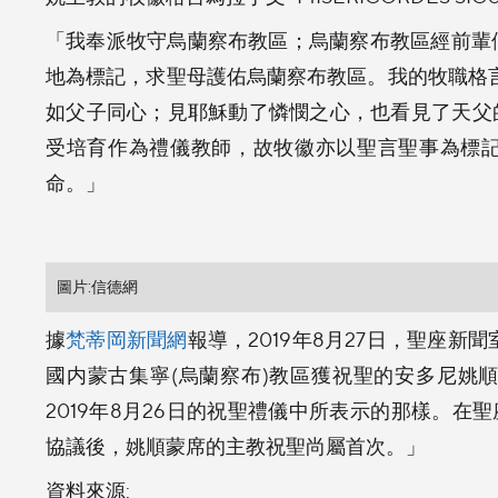
「我奉派牧守烏蘭察布教區；烏蘭察布教區經前輩們
地為標記，求聖母護佑烏蘭察布教區。我的牧職格言
如父子同心；見耶穌動了憐憫之心，也看見了天父
受培育作為禮儀教師，故牧徽亦以聖言聖事為標
命。」
圖片:信德網
據
梵蒂岡新聞網
報導，2019年8月27日，聖座
國内蒙古集寧(烏蘭察布)教區獲祝聖的安多尼姚
2019年8月26日的祝聖禮儀中所表示的那樣。在聖
協議後，姚順蒙席的主教祝聖尚屬首次。」
資料來源: