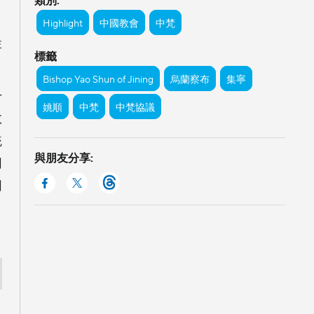
Highlight
中國教會
中梵
李
標籤
Bishop Yao Shun of Jining
烏蘭察布
集寧
千
姚順
中梵
中梵協議
教
統
與朋友分享:
同
同