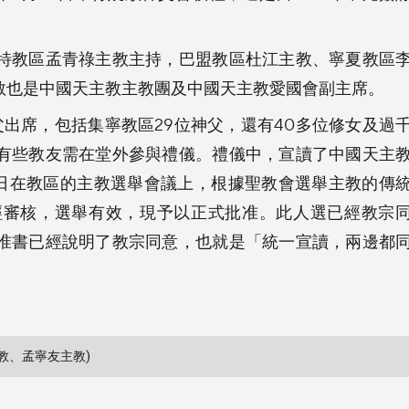
特教區孟青祿主教主持，巴盟教區杜江主教、寧夏教區
教也是中國天主教主教團及中國天主教愛國會副主席。
父出席，包括集寧教區29位神父，還有40多位修女及過
有些教友需在堂外參與禮儀。禮儀中，宣讀了中國天主
9日在教區的主教選舉會議上，根據聖教會選舉主教的傳
經審核，選舉有效，現予以正式批准。此人選已經教宗
准書已經說明了教宗同意，也就是「統一宣讀，兩邊都
教、孟寧友主教)