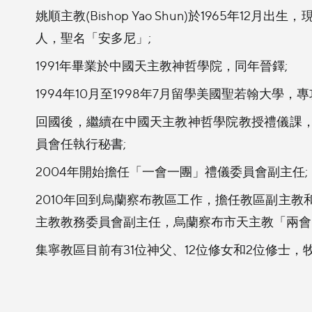
姚順主教(Bishop Yao Shun)於1965年
人，聖名「安多尼」;
1991年畢業於中國天主教神哲學院，同年晉鐸;
1994年10月至1998年7月留學美國聖若翰大學
回國後，繼續在中國天主教神哲學院教授禮儀課
員會任執行秘書;
2004年開始擔任「一會一團」禮儀委員會副主任;
2010年回到烏蘭察布教區工作，擔任教區副主
主教教務委員會副主任，烏蘭察布市天主教「兩會
集寧教區目前有31位神父、12位修女和2位修士，