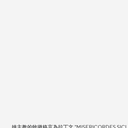
姚主教的牧徽格言為拉丁文 "MISERICORDES SI