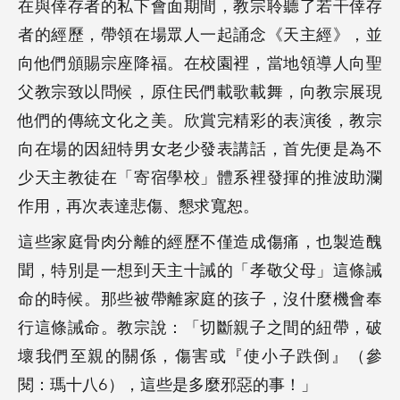
在與倖存者的私下會面期間，教宗聆聽了若干倖存
者的經歷，帶領在場眾人一起誦念《天主經》，並
向他們頒賜宗座降福。在校園裡，當地領導人向聖
父教宗致以問候，原住民們載歌載舞，向教宗展現
他們的傳統文化之美。欣賞完精彩的表演後，教宗
向在場的因紐特男女老少發表講話，首先便是為不
少天主教徒在「寄宿學校」體系裡發揮的推波助瀾
作用，再次表達悲傷、懇求寬恕。
這些家庭骨肉分離的經歷不僅造成傷痛，也製造醜
聞，特別是一想到天主十誡的「孝敬父母」這條誡
命的時候。那些被帶離家庭的孩子，沒什麼機會奉
行這條誡命。教宗說：「切斷親子之間的紐帶，破
壞我們至親的關係，傷害或『使小子跌倒』（參
閱：瑪十八6），這些是多麼邪惡的事！」