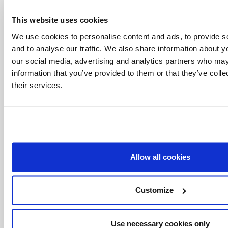
類別:
This website uses cookies
Canada
Highlight
Indigenous
Papal Visit
We use cookies to personalise content and ads, to provide s
and to analyse our traffic. We also share information about yo
Pope Francis
教宗方濟各
our social media, advertising and analytics partners who may
information that you’ve provided to them or that they’ve coll
標籤
their services.
Iqaluit
Pope Francis
教宗方濟各
伊魁特
與朋友分享:
Allow all cookies
Customize
Use necessary cookies only