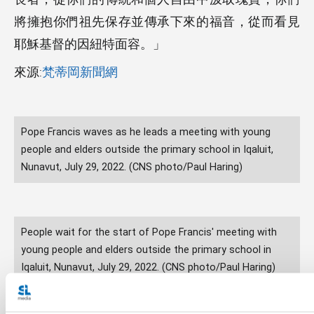
將擁抱你們祖先保存並傳承下來的福音，從而看見
耶穌基督的因紐特面容。」
來源:
梵蒂岡新聞網
Pope Francis waves as he leads a meeting with young
people and elders outside the primary school in Iqaluit,
Nunavut, July 29, 2022. (CNS photo/Paul Haring)
People wait for the start of Pope Francis' meeting with
young people and elders outside the primary school in
Iqaluit, Nunavut, July 29, 2022. (CNS photo/Paul Haring)