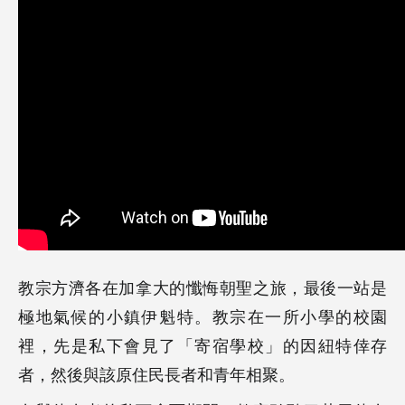
教宗方濟各在加拿大的懺悔朝聖之旅，最後一站是
極地氣候的小鎮伊魁特。教宗在一所小學的校園
裡，先是私下會見了「寄宿學校」的因紐特倖存
者，然後與該原住民長者和青年相聚。