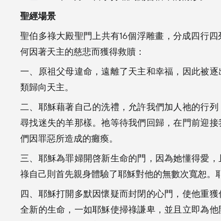
聖經場景
聖伯多祿大殿聖門上共有16個浮雕畫，分成四行
何因著天主的慈悲而獲得救贖：
一、原祖父母違命，遠離了天主和幸福，因此被逐
類歸向天主。
二、耶穌藉著自己的洗禮，允許我們加人祂的行列
尋找迷失的羊那樣。祂等待我們回歸，在門前迎接
們因罪惡所造成的癱瘓。
三、耶穌為罪婦開啓新生命的門，因為她懂得愛，
祿自己則首先親身體驗了耶穌對他的無數次寬恕。
四、耶穌打開多默因懷疑而封閉的心門，使他重獲
全新的生命，一如耶穌使掃祿謙卑，並且立即為他