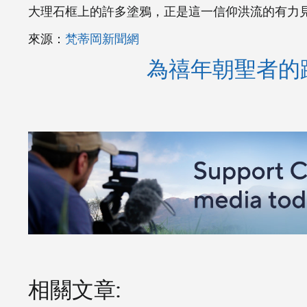
大理石框上的許多塗鴉，正是這一信仰洪流的有力
來源：
梵蒂岡新聞網
為禧年朝聖者的
相關文章: