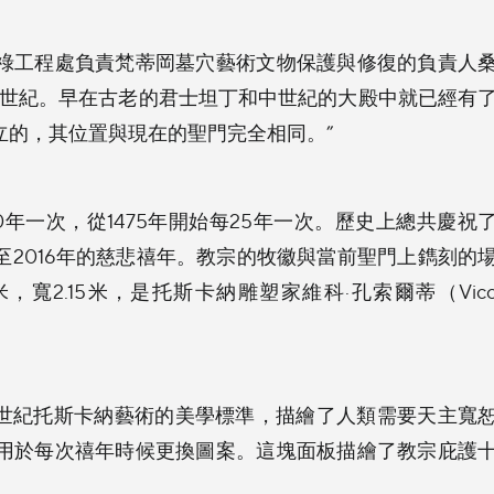
祿工程處負責梵蒂岡墓穴藝術文物保護與修復的負責人
在了幾個世紀。早在古老的君士坦丁和中世紀的大殿中就已經有
立的，其位置與現在的聖門完全相同。”
年一次，從1475年開始每25年一次。歷史上總共慶祝
年至2016年的慈悲禧年。教宗的牧徽與當前聖門上鐫刻的
寬2.15米，是托斯卡納雕塑家維科·孔索爾蒂（Vic
5世紀托斯卡納藝術的美學標準，描繪了人類需要天主寬
用於每次禧年時候更換圖案。這塊面板描繪了教宗庇護