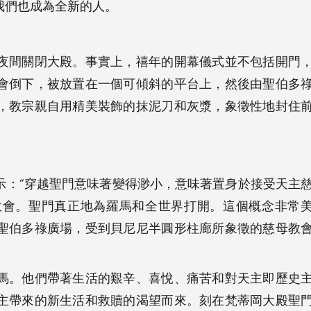
我們也成為全新的人。
夜間關閉大殿。事實上，禧年的開幕儀式並不包括開門
會倒下，被放置在一個可傾斜的平台上，然後由聖伯多
，教宗親自用精美裝飾的抹泥刀和灰漿，象徵性地封住
示：“穿越聖門意味著變得渺小，意味著置身於接受天主
教會。聖門真正地為羅馬和全世界打開。這個概念非常
聖伯多祿廣場，受到貝尼尼半圓形柱廊所象徵的慈母教
馬。他們帶著生活的艱辛、喜悅、痛苦和對天主即歷史
主帶來的新生活和救贖的渴望而來。刻在梵蒂岡大殿聖