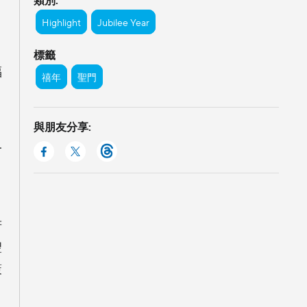
Highlight
Jubilee Year
標籤
福
禧年
聖門
與朋友分享:
一
若
聖
策