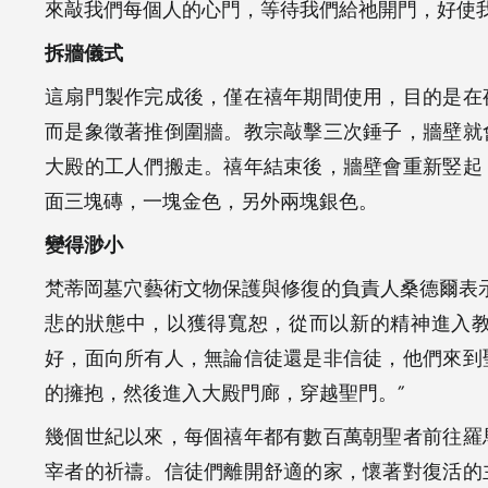
來敲我們每個人的心門，等待我們給祂開門，好使
拆牆儀式
這扇門製作完成後，僅在禧年期間使用，目的是在
而是象徵著推倒圍牆。教宗敲擊三次錘子，牆壁就
大殿的工人們搬走。禧年結束後，牆壁會重新竪起
面三塊磚，一塊金色，另外兩塊銀色。
變得渺小
梵蒂岡墓穴藝術文物保護與修復的負責人桑德爾表
悲的狀態中，以獲得寬恕，從而以新的精神進入
好，面向所有人，無論信徒還是非信徒，他們來到
的擁抱，然後進入大殿門廊，穿越聖門。”
幾個世紀以來，每個禧年都有數百萬朝聖者前往羅
宰者的祈禱。信徒們離開舒適的家，懷著對復活的