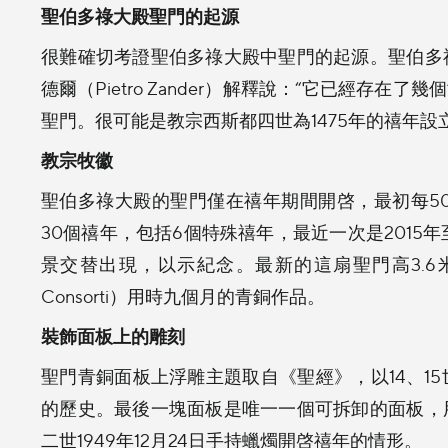
聖伯多祿大殿聖門的起源
很難確切考證聖伯多祿大殿中聖門的起源。聖伯多
德爾（Pietro Zander）解釋說：“它已經存
聖門。很可能是教宗西斯都四世為1475年的禧年設
教宗牧徽
聖伯多祿大殿的聖門僅在禧年期間開啓，最初每50
30個禧年，包括6個特殊禧年，最近一次是2015
景交替出現，以示紀念。最新的這扇聖門高3.6米，
Consorti）用時九個月的青銅作品。
裝飾面板上的雕刻
聖門青銅面板上浮雕主題取自《聖經》，以14、1
的歷史。最後一塊面板是唯一一個可拆卸的面板，
二世1949年12月24日手持蠟燭開啓禧年的情形。