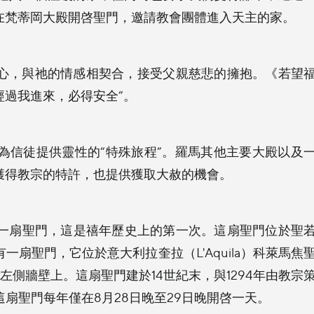
在梵蒂岡大殿開啓聖門，邀請教會團體進入天主的家。
心，與祂的情感相契合，接受父親慈悲的擁抱。《若望
經過我進來，必得安全”。
為信徒提供靈性的“特殊旅程”。羅馬其他主要大殿以及
獲得教宗的特許，也提供獲取大赦的機會。
了一扇聖門，這是禧年歷史上的第一次。這扇聖門位於聖
扇聖門，它位於意大利拉奎拉（L'Aquila）科萊馬焦
lemaggio）的左側牆壁上。這扇聖門建於14世紀末，與1294年由教宗
今，這扇聖門每年僅在8月28日晚至29日晚開啓一天。