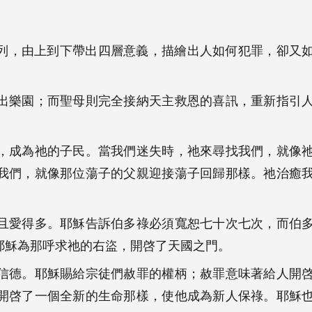
四列，由上到下帶出四層意義，描繪出人如何犯罪，卻又
出樂園；而聖母則完全接納天主救恩的喜訊，重新指引
，成為祂的子民。當我們迷失時，祂來尋找我們，就像
我們，就像那位蕩子的父親迎接蕩子回歸那樣。祂治癒
且愛得多。耶穌告訴伯多祿必須寬恕七十次七次，而伯
耶穌為那呼求祂的右盜，開啓了天國之門。
信德。耶穌賜給宗徒們赦罪的權柄；赦罪意味著給人開
開啓了一個全新的生命那樣，使他成為新人保祿。耶穌