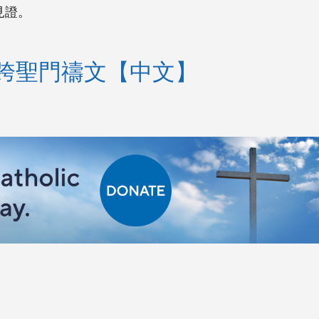
見證。
跨聖門禱文【中文】