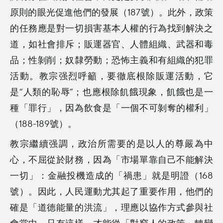
原則的眼光促進他們的發展（187號）。此外，政策
的任務應是對一切損害基本人權的行為找到解決之
道，如社會排斥；販運器官、人體組織、武器和毒
品；性剝削；奴隸勞動；恐怖主義和有組織的犯罪
活動。教宗强烈呼籲，要徹底根除販運活動，它
是“人類的恥辱”；也應根除飢餓現象，飢餓也是一
種「罪行」，因為飲食是「一個不可剝奪的權利」
（188-189號）。
教宗繼續强調，政治所需要的是以人的尊嚴為中
心，不屈從於財務，因為「市場單靠自己不能解決
一切」：金融投機造成的「禍患」就是明證（168
號）。因此，人民運動尤其起了重要作用，他們的
確是「道德能量的洪流」，理應以協作方式參與社
會當中。只有這樣，才能從「對窮人的政策」轉變