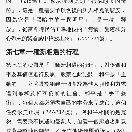
的」（215號）。教宗特別提到「禮貌態度的奇
跡」，這是一種需要予以恢復的與人相處的態度，
因為它是「黑暗中的一顆明星」，是一種「釋
放」，從當今時代佔主導地位的「無情、憂慮和分
心帶來的緊迫感中釋放出來」（222-224號）。
第七章:一種新相遇的行程
第七章的標題是「一種新相遇的行程」，對促進和
平及其價值進行反思。教宗在此强調，和平是「主
動的」，它著眼於組建一個基於為他人服務和力求
達到修和及相互發展的社會。和平是「手工藝
術」，每個人都必須盡自己的本分來完成它，這個
任務永無止境（227-232號）。與和平相關的是寬
恕：需要毫不揀選地愛衆人，但愛一個壓迫者則意
味著要幫助他轉變，不允許他繼續壓迫近人（241-