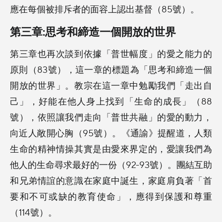
應在每個被排斥者的面容上認出基督（85號）。
第三章:思考和締造一個開放的世界
第三章也再次談到依據「普世幅度」的愛之能力的
原則（83號），這一章的標題為「思考和締造一個
開放的世界」。教宗在這一章中勉勵我們「走出自
己」，好能在他人身上找到「生命的成長」（88
號），依照讓我們走向「普世共融」的愛的動力，
向近人敞開心胸（95號）。《通諭》提醒道，人類
生命的精神情操其實是由愛來界定的，愛讓我們為
他人的生命尋求最好的一份（92-93號）。團結互助
和兄弟情誼的意識在家庭中誕生，家庭肩負著「首
要和不可或缺的教育使命」，應得到保護和尊重
（114號）。