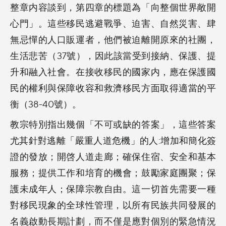
整章内容談到，第四章的標題為「向整個世界敞開
心門」。這些移民逃避戰爭、迫害、自然災害、肆
無忌憚的人口販運者，他們被迫離開原來的社團，
生活悲苦（37號），因此該當受到接納、保護、提
升和融入社會。在接收移民的國家内，應在保護國
民的權利與保障收容和救濟移民方面取得適當的平
衡（38-40號）。
教宗特別指出幾個「不可或缺的答案」，這些答案
尤其針對逃離「嚴重人道危機」的人:增加和簡化簽
證的發放；開啓人道走廊；確保住宿、安全和基本
服務；提供工作和培育的機會；鼓勵家庭團聚；保
護未成年人；保障宗教自由。這一切首先需要一種
對移民現象的全球性管理，以所有民族共同發展的
名義啟動長期計劃，而不僅是應對個別的緊急情況