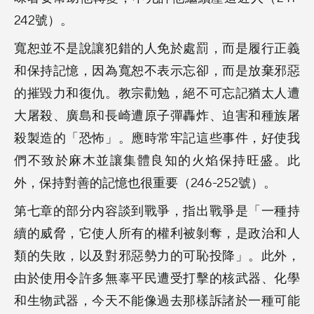
242號）。
寬恕並不是說讓犯錯的人免於處罰，而是履行正義
和保持記憶，因為寬恕不表示忘卻，而是放棄邪惡
的摧毀力和復仇。教宗勸勉，絕不可忘記猶太人遭
大屠殺、廣島和長崎遭原子彈轟炸、迫害和種族屠
殺製造的「恐怖」。應時常牢記這些事件，好使我
們不致於麻木並讓集體良知的火焰保持旺盛。此
外，保持對善的記憶也很重要（246-252號）。
第七章的部分内容談到戰爭，指出戰爭是「一種持
續的威脅，它使人所有的權利被剝奪，是政治和人
類的失敗，以及對邪惡勢力的可恥投降」。此外，
由於使用令許多無辜平民遭受打擊的核武器、化學
和生物武器，今天不能像過去那樣訴諸於一種可能