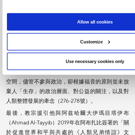
在第八章，也就是最後一章中，教宗詳細論述關於
「宗教為世界上兄弟情誼服務」的課題，强調恐怖
Allow all cookies
主義並非起源於宗教，而是對宗教作品的錯誤詮
釋。恐怖主義也源自所實行的抗飢餓政策、貧窮、
Customize
不公和欺壓行為（282-283號）。可見，宗教間的
和平道路是可行的；為此，需要確保宗教自由，這
是所有信徒的基本人權（279號）。《通諭》尤其省
Use necessary cookies only
思了教會的角色：教會不將自己的使命擱置在私人
空間，儘管不參與政治，卻根據福音的原則並未放
棄人「生存」的政治層面、對公益的關注，以及對
人類整體發展的牽念（276-278號）。
最後，教宗援引他與阿兹哈爾大伊瑪目塔伊布
（Ahmad Al-Tayyib）2019年在阿布扎比簽署的「關
於促進世界和平與共處的《人類兄弟情誼》文