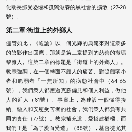
化助長那受恐懼和孤獨滋養的黑社會的擴散（27-28
號）。
第二章:街道上的外鄉人
儘管如此，《通諭》以一個光輝的典範來對這衆多
的陰影作出回應，那就是第二章提到的慈善的撒瑪
黎雅人。這第二章的標題是「街道上的外鄉人」。
教宗強調，在一個轉面不顧人的痛苦、對照顧弱小
者和脆弱者「一無所知」的病態社會中（64-65
號），我們衆人都應邀克勝偏見和個人利益，做他
人的近人（81號）。事實上，為建設一個懂得接
納、融入和安慰受苦者的社會，我們衆人都負有共
同的責任（77號）。教宗補充道，愛搭建橋樑，而
我們正是「為了愛而受造」（88號），基督徒尤其