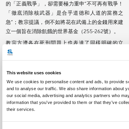
的「正義戰爭」，卻需要極力重申“不可再有戰爭！
「徹底消除核武器」是合乎道德和人道的當務之
急”；教宗提議，倒不如將花在武備上的金錢用來建
立一個旨在消除飢餓的世界基金（255-262號）。
教宗方濟各在死刑問題上也表達了同樣明確的立
場：死刑是無法接受的，必須在全世界予以廢除，
因為死刑「總是一種殺人的罪行」，即使被殺的人
是一名罪犯。教宗寫道，「兇犯並未喪失他個人的
This website uses cookies
尊嚴，天主是這尊嚴的擔保者」（263-269號）。
We use cookies to personalise content and ads, to provide s
教宗也重申必須尊重“生命的神聖性（283號），某
and to analyse our traffic. We also share information about yo
our social media, advertising and analytics partners who may
些人卻似乎認為生命是可被犧牲的”，例如胎兒、窮
information that you’ve provided to them or that they’ve coll
人、殘疾者和老年人的生命（18號）。
their services.
第八章:宗教為世界上兄弟情誼服務