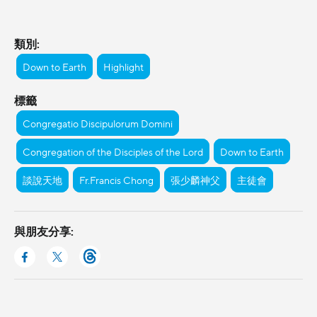
類別:
Down to Earth
Highlight
標籤
Congregatio Discipulorum Domini
Congregation of the Disciples of the Lord
Down to Earth
談說天地
Fr.Francis Chong
張少麟神父
主徒會
與朋友分享: