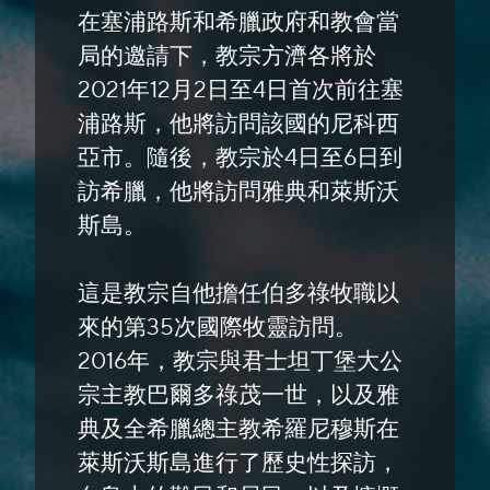
在塞浦路斯和希臘政府和教會當
局的邀請下，教宗方濟各將於
2021年12月2日至4日首次前往塞
浦路斯，他將訪問該國的尼科西
亞市。隨後，教宗於4日至6日到
訪希臘，他將訪問雅典和萊斯沃
斯島。
這是教宗自他擔任伯多祿牧職以
來的第35次國際牧靈訪問。
2016年，教宗與君士坦丁堡大公
宗主教巴爾多祿茂一世，以及雅
典及全希臘總主教希羅尼穆斯在
萊斯沃斯島進行了歷史性探訪，