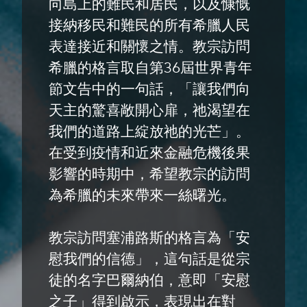
向島上的難民和居民，以及慷慨
接納移民和難民的所有希臘人民
表達接近和關懷之情。教宗訪問
希臘的格言取自第36屆世界青年
節文告中的一句話，「讓我們向
天主的驚喜敞開心扉，祂渴望在
我們的道路上綻放祂的光芒」。
在受到疫情和近來金融危機後果
影響的時期中，希望教宗的訪問
為希臘的未來帶來一絲曙光。
教宗訪問塞浦路斯的格言為「安
慰我們的信德」，這句話是從宗
徒的名字巴爾納伯，意即「安慰
之子」得到啟示，表現出在對