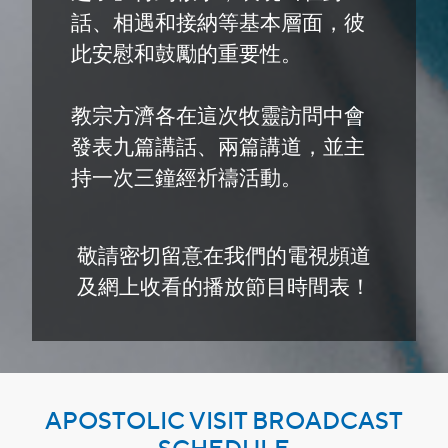
話、相遇和接納等基本層面，彼
此安慰和鼓勵的重要性。
教宗方濟各在這次牧靈訪問中會
發表九篇講話、兩篇講道，並主
持一次三鐘經祈禱活動。
敬請密切留意在我們的電視頻道
及網上收看的播放節目時間表！
APOSTOLIC VISIT BROADCAST
SCHEDULE